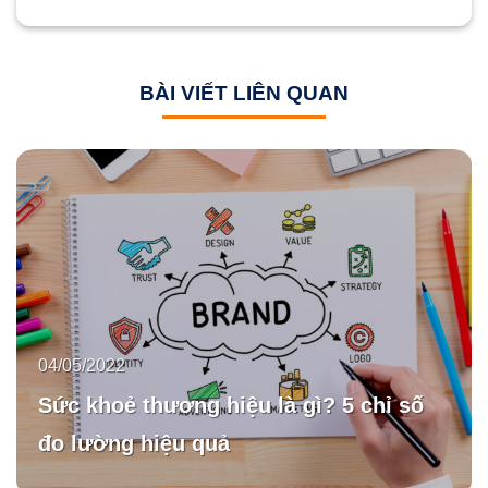
BÀI VIẾT LIÊN QUAN
04/05/2022
Sức khoẻ thương hiệu là gì? 5 chỉ số
đo lường hiệu quả