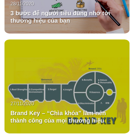
28/11/2020
3 bước để người tiêu dùng nhớ tới
thương hiệu của bạn
27/11/2020
Brand Key – “Chìa khóa” làm nên
thành công của mọi thương hiệu