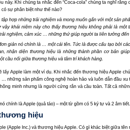
ều này. Khi chúng ta nhắc đến “Coca-cola” chúng ta nghĩ rằng 
n có sự phân biệt như thế nào?
à tập hợp những trải nghiệm và mong muốn gắn với một sản ph
ư vậy khái niệm này cho thấy thương hiệu không phải là một 
rải nghiệm, cảm xúc … những thứ giúp người ta liên tưởng đến
đơn giản nó chính là … một cái tên. Tức là được cấu tạo bởi các
gan, nhận diện thương hiệu là những thành phần cơ bản giú
ột cầu nối giữa thương hiệu và tâm trí khách hàng.
ẽ lấy Apple làm một ví dụ. Khi nhắc đến thương hiệu Apple chú
 … những sản phẩm công nghệ hoàn hảo và luôn dẫn đầu xu th
hông minh nhưng là người cứng rắn và cầu toàn. Tất cả nhữn
nó chính là Apple (quả táo) – một từ gồm có 5 ký tự và 2 âm tiết.
 thương hiệu
le (Apple Inc.) và thương hiệu Apple. Có gì khác biệt giữa tên