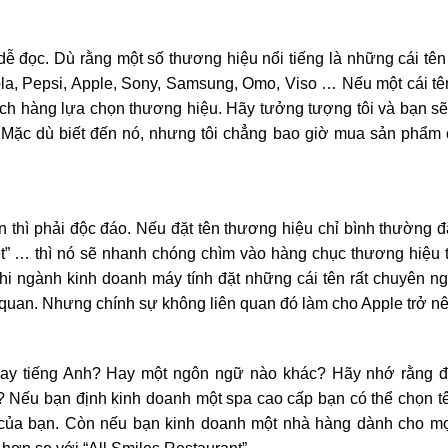
ễ đọc. Dù rằng một số thương hiệu nổi tiếng là những cái t
a, Pepsi, Apple, Sony, Samsung, Omo, Viso … Nếu một cái tê
h hàng lựa chọn thương hiệu. Hãy tưởng tượng tôi và bạn sẽ
ặc dù biết đến nó, nhưng tôi chẳng bao giờ mua sản phẩm c
hì phải độc đáo. Nếu đặt tên thương hiệu chỉ bình thường đại 
iệt” … thì nó sẽ nhanh chóng chìm vào hàng chục thương hiệu
khi ngành kinh doanh máy tính đặt những cái tên rất chuyên ng
n quan. Nhưng chính sự không liên quan đó làm cho Apple trở n
 hay tiếng Anh? Hay một ngôn ngữ nào khác? Hãy nhớ rằng đ
Nếu bạn định kinh doanh một spa cao cấp bạn có thể chọn tê
của bạn. Còn nếu bạn kinh doanh một nhà hàng dành cho mọi