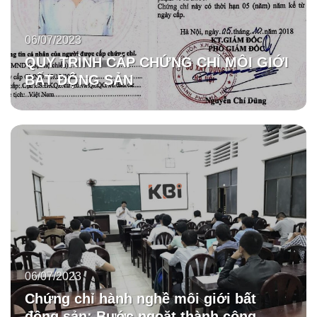
06/07/2023
QUY TRÌNH CẤP CHỨNG CHỈ MÔI GIỚI
BẤT ĐỘNG SẢN
06/07/2023
Chứng chỉ hành nghề môi giới bất
động sản: Bước ngoặt thành công