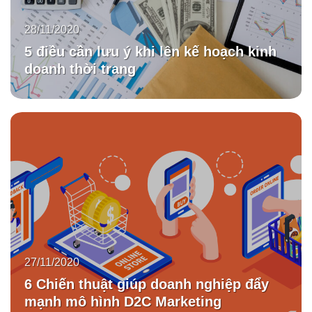
28/11/2020
5 điều cần lưu ý khi lên kế hoạch kinh
doanh thời trang
27/11/2020
6 Chiến thuật giúp doanh nghiệp đẩy
mạnh mô hình D2C Marketing