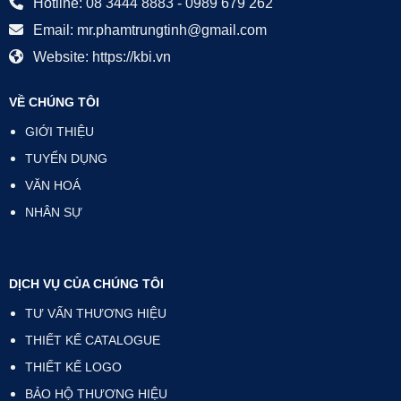
Hotline: 08 3444 8883 - 0989 679 262
Email: mr.phamtrungtinh@gmail.com
Website: https://kbi.vn
VỀ CHÚNG TÔI
GIỚI THIỆU
TUYỂN DỤNG
VĂN HOÁ
NHÂN SỰ
DỊCH VỤ CỦA CHÚNG TÔI
TƯ VẤN THƯƠNG HIỆU
THIẾT KẾ CATALOGUE
THIẾT KẾ LOGO
BẢO HỘ THƯƠNG HIỆU