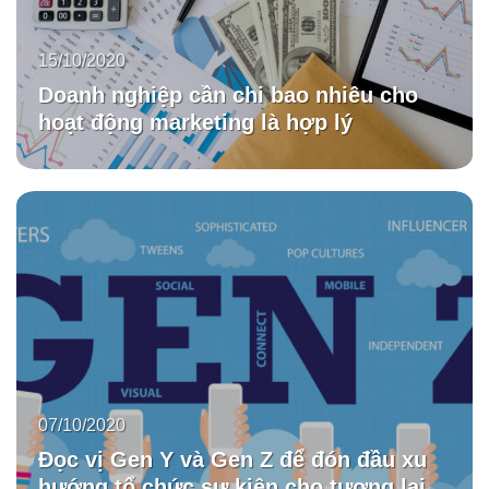
15/10/2020
Doanh nghiệp cần chi bao nhiêu cho
hoạt động marketing là hợp lý
07/10/2020
Đọc vị Gen Y và Gen Z để đón đầu xu
hướng tổ chức sự kiện cho tương lai