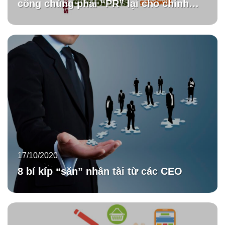
công chúng phải “PR” lại cho chính
mình
17/10/2020
8 bí kíp “săn” nhân tài từ các CEO