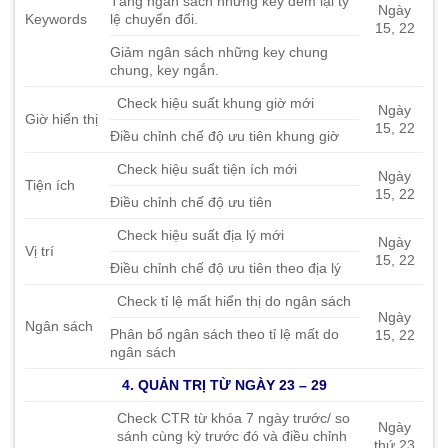
Tăng ngân sách những key đem lại tỷ
Ngày
Keywords
lệ chuyển đổi.
15, 22
Giảm ngân sách những key chung
chung, key ngắn.
Check hiệu suất khung giờ mới
Ngày
Giờ hiển thị
15, 22
Điều chỉnh chế độ ưu tiên khung giờ
Check hiệu suất tiện ích mới
Ngày
Tiện ích
15, 22
Điều chỉnh chế độ ưu tiên
Check hiệu suất địa lý mới
Ngày
Vị trí
15, 22
Điều chỉnh chế độ ưu tiên theo địa lý
Check tỉ lệ mất hiển thị do ngân sách
Ngày
Ngân sách
Phân bổ ngân sách theo tỉ lệ mất do
15, 22
ngân sách
4. QUẢN TRỊ TỪ NGÀY 23 – 29
Check CTR từ khóa 7 ngày trước/ so
Ngày
sánh cùng kỳ trước đó và điều chỉnh
thứ 23