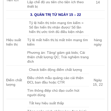
Tiện ích
Lập chế độ ưu tiên cho tiện ích theo
14
thiết bị
3. QUẢN TRỊ TỪ NGÀY 15 – 22
Tỷ lệ hiển thị trên mạng tìm kiếm =
Số lần hiển thị nhận được/ Số lần
hiển thị ước tính đủ điều kiện nhận
Hiệu suất
Tỷ lệ mất hiển thị bị mất trên mạng tìm
hàng
hiển thị
kiếm
ngày
Phương án: Tăng/ giảm giá bids; Cải
thiện chất lượng QC; Trải nghiệm trang
đích
Check biến động điểm chất lượng
Điều chỉnh mẫu quảng cáo cải thiện
Điểm chất
Ngày
ĐCL ban đầu hoặc CTR
lượng
15, 22
Tìm thông điệp chủ đạo cuốn hút
người dùng
Tắt key hiệu suất thấp