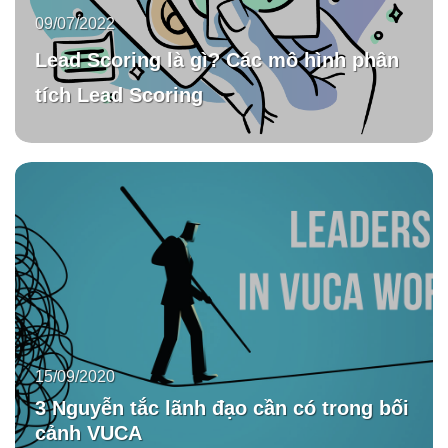
09/07/2022
Lead Scoring là gì? Các mô hình phân
tích Lead Scoring
15/09/2020
3 Nguyễn tắc lãnh đạo cần có trong bối
cảnh VUCA