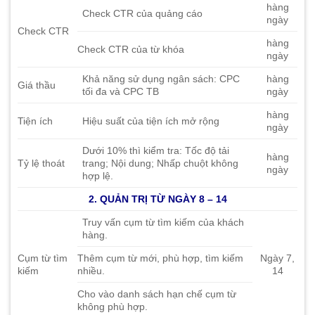
hàng
Check CTR của quảng cáo
ngày
Check CTR
hàng
Check CTR của từ khóa
ngày
Khả năng sử dụng ngân sách: CPC
hàng
Giá thầu
tối đa và CPC TB
ngày
hàng
Tiện ích
Hiệu suất của tiện ích mở rộng
ngày
Dưới 10% thì kiểm tra: Tốc độ tải
hàng
Tỷ lệ thoát
trang; Nội dung; Nhấp chuột không
ngày
hợp lệ.
2. QUẢN TRỊ TỪ NGÀY 8 – 14
Truy vấn cụm từ tìm kiếm của khách
hàng.
Cụm từ tìm
Thêm cụm từ mới, phù hợp, tìm kiếm
Ngày 7,
kiếm
nhiều.
14
Cho vào danh sách hạn chế cụm từ
không phù hợp.