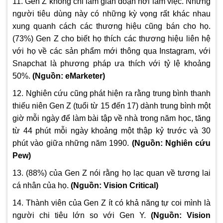
11. Gen Z không chỉ làm gián đoạn nơi làm việc. Những
người tiêu dùng này có những kỳ vọng rất khác nhau
xung quanh cách các thương hiệu cũng bán cho họ.
(73%) Gen Z cho biết họ thích các thương hiệu liên hệ
với họ về các sản phẩm mới thông qua Instagram, với
Snapchat là phương pháp ưa thích với tỷ lệ khoảng
50%.
(
Nguồn: eMarketer)
12. Nghiên cứu cũng phát hiện ra rằng trung bình thanh
thiếu niên Gen Z (tuổi từ 15 đến 17) dành trung bình một
giờ mỗi ngày để làm bài tập về nhà trong năm học, tăng
từ 44 phút mỗi ngày khoảng một thập kỷ trước và 30
phút vào giữa những năm 1990.
(
Nguồn: Nghiên cứu
Pew)
13. (88%) của Gen Z nói rằng họ lạc quan về tương lai
cá nhân của họ.
(
Nguồn: Vision Critical)
14. Thành viên của Gen Z ít có khả năng tự coi mình là
người chi tiêu lớn so với Gen Y.
(
Nguồn: Vision