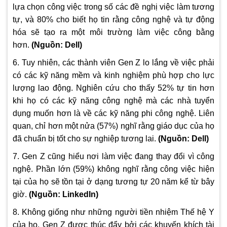
lựa chọn công việc trong số các đề nghị việc làm tương
tự, và 80% cho biết họ tin rằng công nghệ và tự động
hóa sẽ tạo ra một môi trường làm việc công bằng
hơn.
(
Nguồn: Dell)
6. Tuy nhiên, các thành viên Gen Z lo lắng về việc phải
có các kỹ năng mềm và kinh nghiệm phù hợp cho lực
lượng lao động.
Nghiên cứu cho thấy 52% tự tin hơn
khi họ có các kỹ năng công nghệ mà các nhà tuyển
dụng muốn hơn là về các kỹ năng phi công nghệ.
Liên
quan, chỉ hơn một nửa (57%) nghĩ rằng giáo dục của họ
đã chuẩn bị tốt cho sự nghiệp tương lai.
(
Nguồn: Dell)
7. Gen Z cũng hiểu nơi làm việc đang thay đổi vì công
nghệ. Phần lớn (59%) không nghĩ rằng công việc hiện
tại của họ sẽ tồn tại ở dạng tương tự 20 năm kể từ bây
giờ.
(
Nguồn: LinkedIn)
8. Không giống như những người tiền nhiệm Thế hệ Y
của họ, Gen Z được thúc đẩy bởi các khuyến khích tài