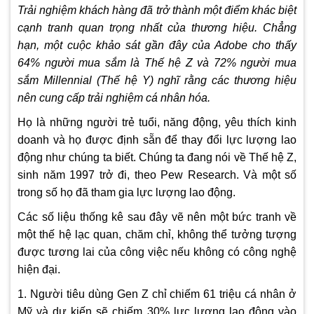
Trải nghiệm khách hàng đã trở thành một điểm khác biệt
cạnh tranh quan trọng nhất của thương hiệu.
Chẳng
hạn, một cuộc khảo sát gần đây của Adobe cho thấy
64% người mua sắm là Thế hệ Z và 72% người mua
sắm Millennial (Thế hệ Y) nghĩ rằng các thương hiệu
nên cung cấp trải nghiệm cá nhân hóa.
Họ là những người trẻ tuổi, năng động, yêu thích kinh
doanh và họ được định sẵn để thay đổi lực lượng lao
động như chúng ta biết.
Chúng ta đang nói về Thế hệ Z,
sinh năm 1997 trở đi, theo
Pew Research
. Và m
ột số
trong số họ đã tham gia lực lượng lao động.
Các số liệu thống kê sau đây vẽ nên một bức tranh về
một thế hệ lạc quan, chăm chỉ, không thể tưởng tượng
được tương lai của công việc nếu không có công nghệ
hiện đại.
1. Người tiêu dùng Gen Z chỉ chiếm 61 triệu cá nhân ở
Mỹ và dự kiến ​​sẽ chiếm 30% lực lượng lao động vào