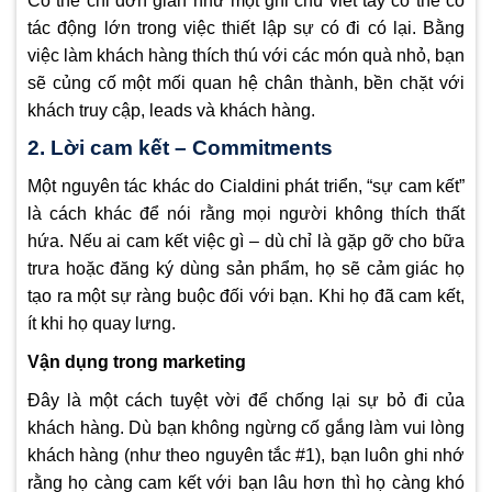
Có thể chỉ đơn giản như một ghi chú viết tay có thể có
tác động lớn trong việc thiết lập sự có đi có lại. Bằng
việc làm khách hàng thích thú với các món quà nhỏ, bạn
sẽ củng cố một mối quan hệ chân thành, bền chặt với
khách truy cập, leads và khách hàng.
2. Lời cam kết – Commitments
Một nguyên tác khác do Cialdini phát triển, “sự cam kết”
là cách khác để nói rằng mọi người không thích thất
hứa. Nếu ai cam kết việc gì – dù chỉ là gặp gỡ cho bữa
trưa hoặc đăng ký dùng sản phẩm, họ sẽ cảm giác họ
tạo ra một sự ràng buộc đối với bạn. Khi họ đã cam kết,
ít khi họ quay lưng.
Vận dụng trong marketing
Đây là một cách tuyệt vời để chống lại sự bỏ đi của
khách hàng. Dù bạn không ngừng cố gắng làm vui lòng
khách hàng (như theo nguyên tắc #1), bạn luôn ghi nhớ
rằng họ càng cam kết với bạn lâu hơn thì họ càng khó