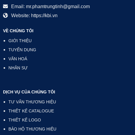
Email: mr.phamtrungtinh@gmail.com
Website: https://kbi.vn
VỀ CHÚNG TÔI
GIỚI THIỆU
TUYỂN DỤNG
VĂN HOÁ
NHÂN SỰ
DỊCH VỤ CỦA CHÚNG TÔI
TƯ VẤN THƯƠNG HIỆU
THIẾT KẾ CATALOGUE
THIẾT KẾ LOGO
BẢO HỘ THƯƠNG HIỆU