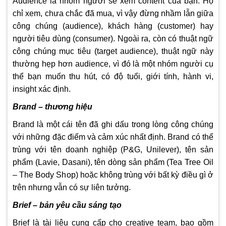
Audience là nhóm người sẽ xem content của bạn. Họ
chỉ xem, chưa chắc đã mua, vì vậy đừng nhầm lẫn giữa
công chúng (audience), khách hàng (customer) hay
người tiêu dùng (consumer). Ngoài ra, còn có thuật ngữ
công chúng mục tiêu (target audience), thuật ngữ này
thường hẹp hơn audience, vì đó là một nhóm người cụ
thể bạn muốn thu hút, có độ tuổi, giới tính, hành vi,
insight xác định.
Brand – thương hiệu
Brand là một cái tên đã ghi dấu trong lòng công chúng
với những đặc điểm và cảm xúc nhất định. Brand có thể
trùng với tên doanh nghiệp (P&G, Unilever), tên sản
phẩm (Lavie, Dasani), tên dòng sản phẩm (Tea Tree Oil
– The Body Shop) hoặc không trùng với bất kỳ điều gì ở
trên nhưng vẫn có sự liên tưởng.
Brief – bản yêu cầu sáng tạo
Brief là tài liệu cung cấp cho creative team, bao gồm