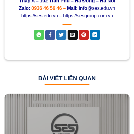
Tháp A – 102 Trần Phú – Hà Đông – Hà Nội
Zalo:
0936 46 56 46 –
M
ail: info
@ses.edu.vn
https://ses.edu.vn – https://sesgroup.com.vn
BÀI VIẾT LIÊN QUAN