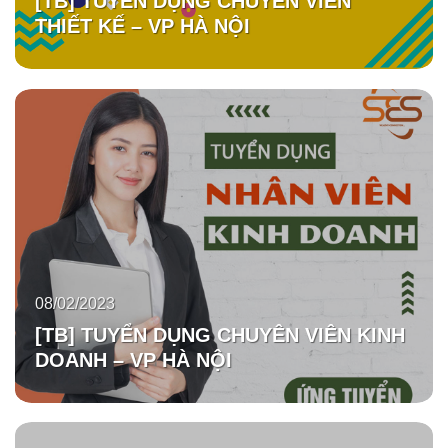
[TB] TUYỂN DỤNG CHUYÊN VIÊN
THIẾT KẾ – VP HÀ NỘI
08/02/2023
[TB] TUYỂN DỤNG CHUYÊN VIÊN KINH
DOANH – VP HÀ NỘI