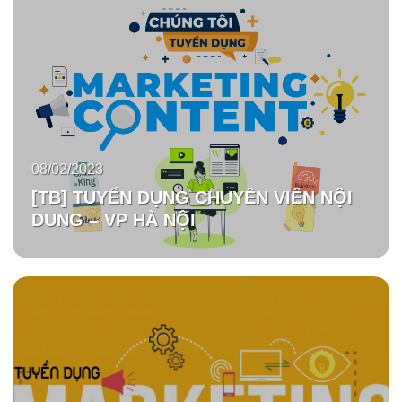
08/02/2023
[TB] TUYỂN DỤNG CHUYÊN VIÊN NỘI
DUNG – VP HÀ NỘI