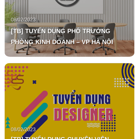
08/02/2023
[TB] TUYỂN DỤNG PHÓ TRƯỞNG
PHÒNG KINH DOANH – VP HÀ NỘI
08/02/2023