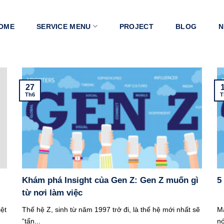
OME
SERVICE MENU
PROJECT
BLOG
N
27
Th6
T
Khám phá Insight của Gen Z: Gen Z muốn gì
5
từ nơi làm việc
ệt
Thế hệ Z, sinh từ năm 1997 trở đi, là thế hệ mới nhất sẽ
Ma
“tấn...
nó