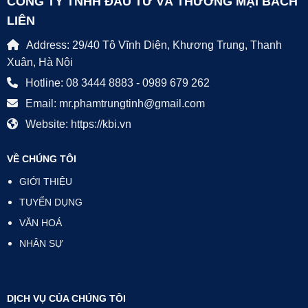
CÔNG TY TNHH ĐẦU TƯ VÀ THƯƠNG MẠI BÁCH
LIÊN
Address: 29/40 Tô Vĩnh Diện, Khương Trung, Thanh
Xuân, Hà Nội
Hotline: 08 3444 8883 - 0989 679 262
Email: mr.phamtrungtinh@gmail.com
Website: https://kbi.vn
VỀ CHÚNG TÔI
GIỚI THIỆU
TUYỂN DỤNG
VĂN HOÁ
NHÂN SỰ
DỊCH VỤ CỦA CHÚNG TÔI