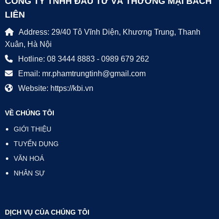
CÔNG TY TNHH ĐẦU TƯ VÀ THƯƠNG MẠI BÁCH
LIÊN
Address: 29/40 Tô Vĩnh Diện, Khương Trung, Thanh
Xuân, Hà Nội
Hotline: 08 3444 8883 - 0989 679 262
Email: mr.phamtrungtinh@gmail.com
Website: https://kbi.vn
VỀ CHÚNG TÔI
GIỚI THIỆU
TUYỂN DỤNG
VĂN HOÁ
NHÂN SỰ
DỊCH VỤ CỦA CHÚNG TÔI