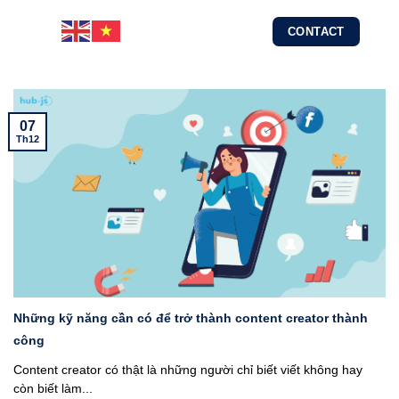
Skip
CONTACT
to
content
07
Th12
Những kỹ năng cần có để trở thành content creator thành
công
Content creator có thật là những người chỉ biết viết không hay
còn biết làm...