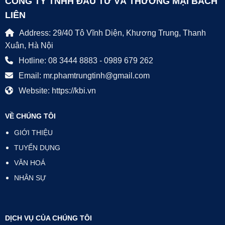
CÔNG TY TNHH ĐẦU TƯ VÀ THƯƠNG MẠI BÁCH
LIÊN
Address: 29/40 Tô Vĩnh Diện, Khương Trung, Thanh
Xuân, Hà Nội
Hotline: 08 3444 8883 - 0989 679 262
Email: mr.phamtrungtinh@gmail.com
Website: https://kbi.vn
VỀ CHÚNG TÔI
GIỚI THIỆU
TUYỂN DỤNG
VĂN HOÁ
NHÂN SỰ
DỊCH VỤ CỦA CHÚNG TÔI